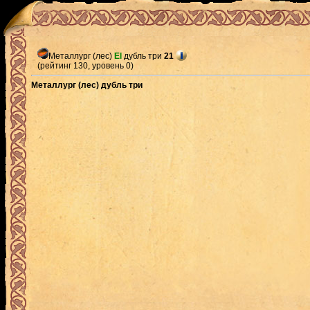
Металлург (лес)
El
дубль три
21
(рейтинг 130, уровень 0)
Металлург (лес) дубль три