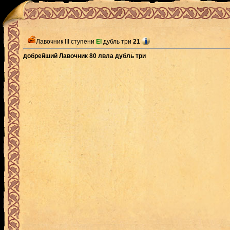
Лавочник III ступени
El
дубль три
21
добрейший Лавочник 80 лвла дубль три