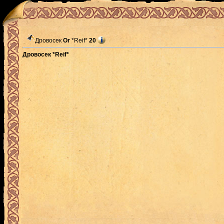
Дровосек
Or
*Reif*
20
Дровосек *Reif*