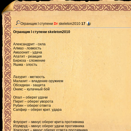
Огранщик I ступени
Dr
skeleton2010
17
Огранщик I ступени skeleton2010
Александрит - сила
Алмаз - ловкость
Амазонит - удача
Апатит - реакция
Бирюза - сложение
Яшма - злость
Лазурит - меткость
Малахит – владение оружием
Обсидиан - защита
Оникс – кулачный бой
Опал – оберег удачи
Пирит – оберег уворота
Рубин – оберег ответа
Сапфир – оберег крит. удара
Флуорит – минус оберег крита противника
Изумруд – минус оберег удачи противника
Хризолит – минус оберег ответа противника