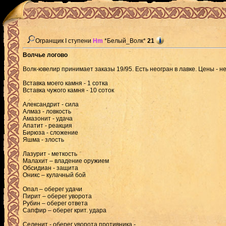
Огранщик I ступени
Hm
*Белый_Волк*
21
Волчье логово
Волк-ювелир принимает заказы 19/95. Есть неогран в лавке. Цены - не
Вставка моего камня - 1 сотка
Вставка чужого камня - 10 соток
Александрит - сила
Алмаз - ловкость
Амазонит - удача
Апатит - реакция
Бирюза - сложение
Яшма - злость
Лазурит - меткость
Малахит – владение оружием
Обсидиан - защита
Оникс – кулачный бой
Опал – оберег удачи
Пирит – оберег уворота
Рубин – оберег ответа
Сапфир – оберег крит. удара
Селенит - оберег уворота противника -