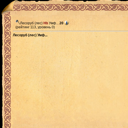
Лесоруб (лес)
Hb
Умф...
20
(рейтинг 113, уровень 0)
Лесоруб (лес) Умф...