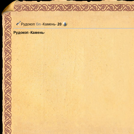
Рудокоп
Gn
-Камень-
20
Рудокоп -Камень-