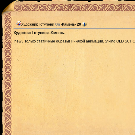
Художник I ступени
Gn
-Камень-
20
Художник I ступени -Камень-
:new3:Только статичные образы! Никакой анимации. :viking:OLD SCHOO