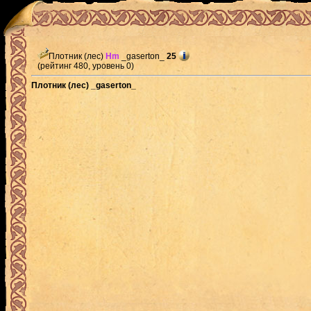
Плотник (лес)
Hm
_gaserton_
25
(рейтинг 480, уровень 0)
Плотник (лес) _gaserton_