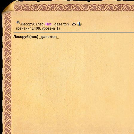
Лесоруб (лес)
Hm
_gaserton_
25
(рейтинг 1409, уровень 1)
Лесоруб (лес) _gaserton_