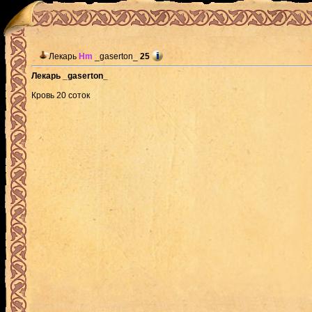
Лекарь
Hm
_gaserton_
25
Лекарь _gaserton_
Кровь 20 соток