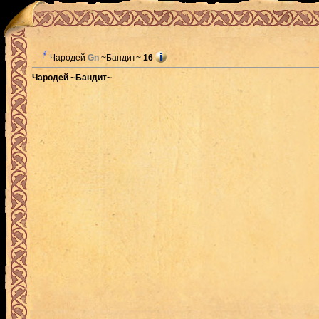
Чародей
Gn
~Бандит~
16
Чародей ~Бандит~