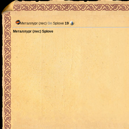
Металлург (лес)
Gn
Splove
19
Металлург (лес) Splove