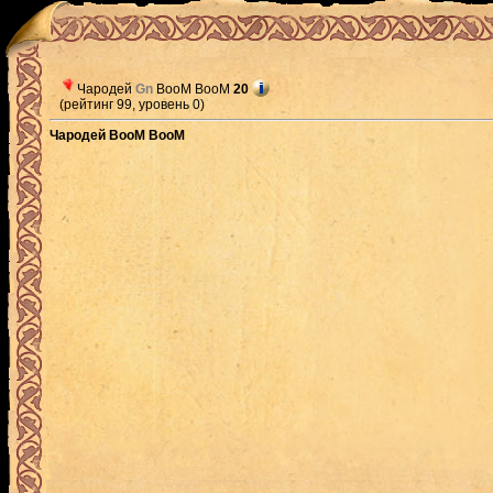
Чародей
Gn
BooM BooM
20
(рейтинг 99, уровень 0)
Чародей BooM BooM