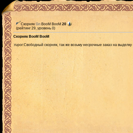
Скорняк
Gn
BooM BooM
20
(рейтинг 29, уровень 0)
Скорняк BooM BooM
:rupor:Свободный скорняк, так же возьму несрочные заказ на выделку 