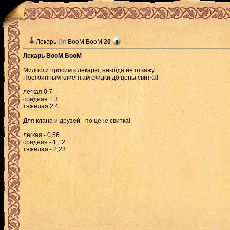
Лекарь
Gn
BooM BooM
20
Лекарь BooM BooM
Милости просим к лекарю, никогда не откажу.
Постоянным клиентам скидки до цены свитка!
легкая 0.7
средняя 1.3
тяжелая 2.4
Для клана и друзей - по цене свитка!
лёгкая - 0,56
средняя - 1,12
тяжёлая - 2,23