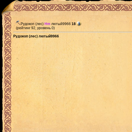
Рудокоп (лес)
Hm
лютый9966
18
(рейтинг 92, уровень 0)
Рудокоп (лес) лютый9966