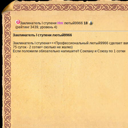
Заклинатель I ступени
Hm
лютый9966
18
(рейтинг 3439, уровень 4)
Заклинатель I ступени лютый9966
Заклинатель I ступени+++Профессиональный лютый9966 сделает вам 
75 суток - 2 сотки+ сколько не жалко)
Если положили обязательно напишите!! Соклану и Союзу по 1 cотки