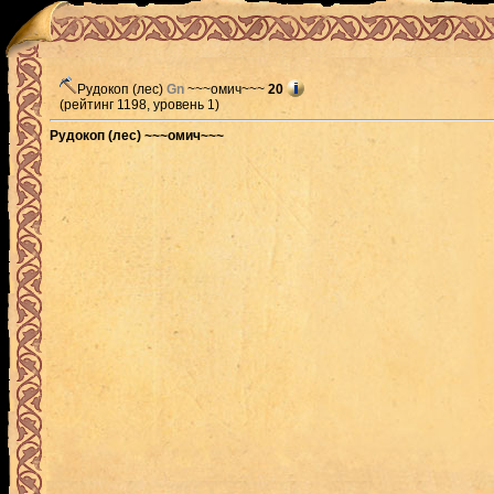
Рудокоп (лес)
Gn
~~~омич~~~
20
(рейтинг 1198, уровень 1)
Рудокоп (лес) ~~~омич~~~