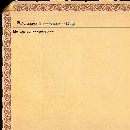
Металлург
Gn
~~~омич~~~
20
Металлург ~~~омич~~~