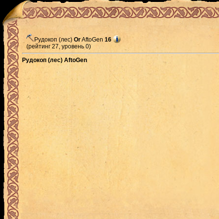
Рудокоп (лес)
Or
AftoGen
16
(рейтинг 27, уровень 0)
Рудокоп (лес) AftoGen