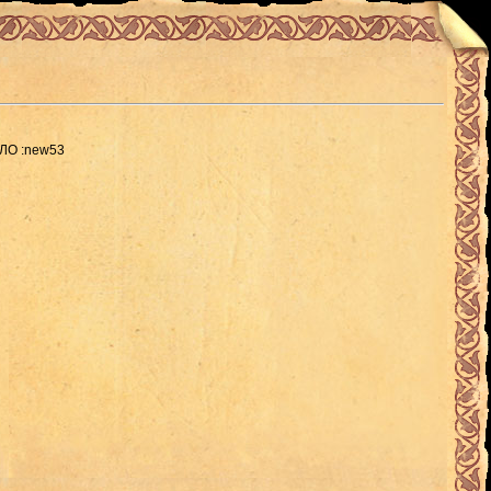
ЕЛО :new53