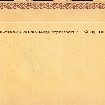
есть шмот крита с небольшой синью:bigok1:жду вас в лавке! НАЛЕТАЙ ПОДЕШЕВ