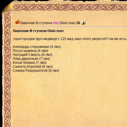
Лавочник III ступени
Hm
Ololo man
26
Лавочник III ступени Ololo man
:rupor:продаю фул медведя с 115 мод закл злого уворота!!! так же 
Алебарда сторожевая (4 лвл)
Посох шамана (6 лвл)
Несущий Смерть (6 лвл)
Пика двуручная (7 лвл)
Копьё боевое (7 лвл)
Скипетр Королей (9 лвл)
Секира Разрушителя (9 лвл)