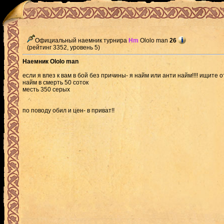
Официальный наемник турнира
Hm
Ololo man
26
(рейтинг 3352, уровень 5)
Наемник Ololo man
если я влез к вам в бой без причины- я найм или анти найм!!!! ищите от
найм в смерть 50 соток
месть 350 серых
по поводу обил и цен- в приват!!