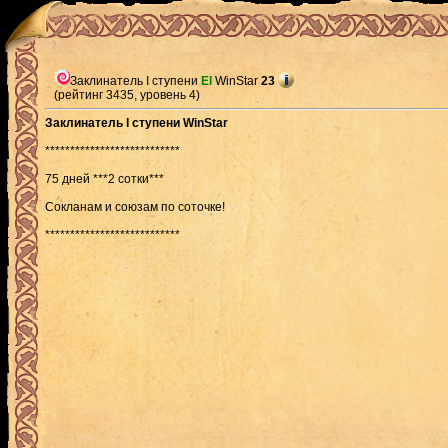
Заклинатель I ступени
El
WinStar
23
(рейтинг 3435, уровень 4)
Заклинатель I ступени WinStar
***************************
75 дней ***2 сотки***
Сокланам и союзам по соточке!
***************************