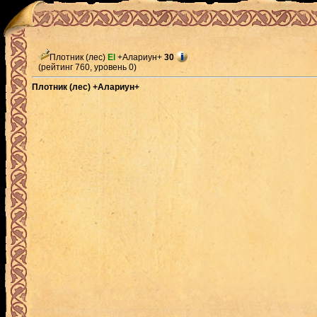
Плотник (лес)
El
+Алариун+
30
(рейтинг 760, уровень 0)
Плотник (лес) +Алариун+