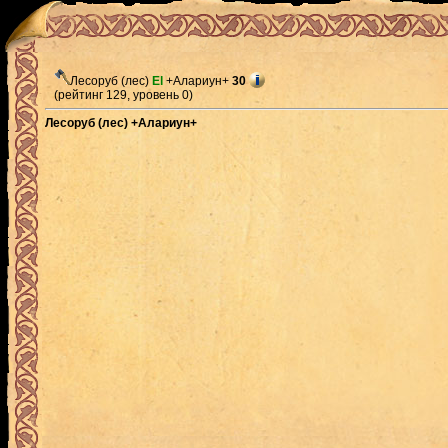
Лесоруб (лес)
El
+Алариун+
30
(рейтинг 129, уровень 0)
Лесоруб (лес) +Алариун+