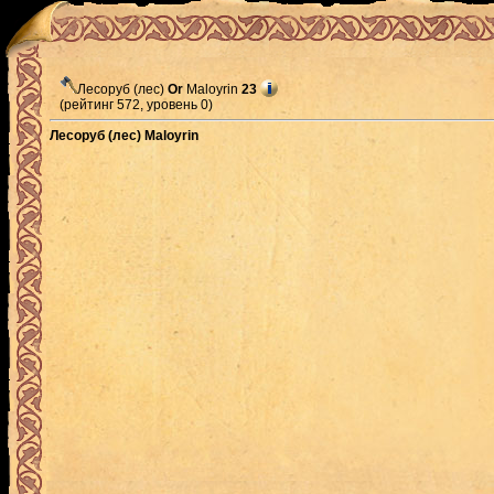
Лесоруб (лес)
Or
Maloyrin
23
(рейтинг 572, уровень 0)
Лесоруб (лес) Maloyrin