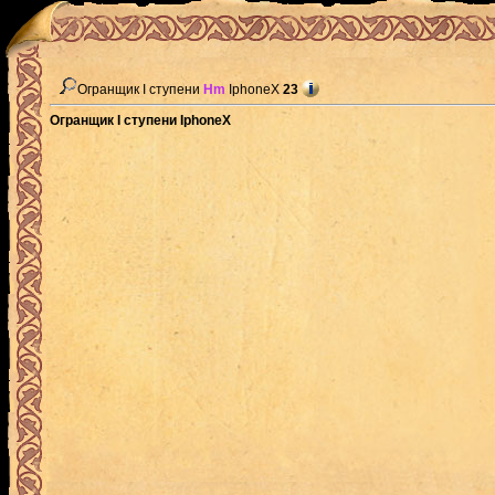
Огранщик I ступени
Hm
IphoneX
23
Огранщик I ступени IphoneX