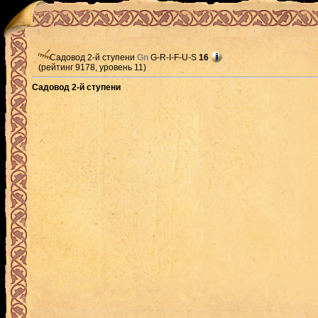
Садовод 2-й ступени
Gn
G-R-I-F-U-S
16
(рейтинг 9178, уровень 11)
Садовод 2-й ступени