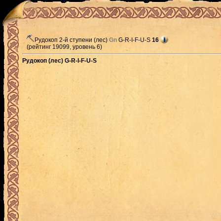
Рудокоп 2-й ступени (лес)
Gn
G-R-I-F-U-S
16
(рейтинг 19099, уровень 6)
Рудокоп (лес) G-R-I-F-U-S