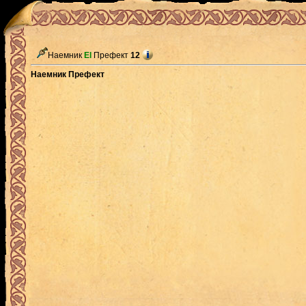
Наемник
El
Префект
12
Наемник Префект