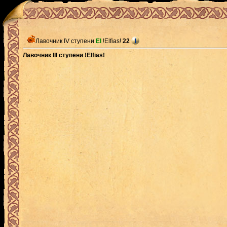
Лавочник IV ступени
El
!Elfias!
22
Лавочник III ступени !Elfias!