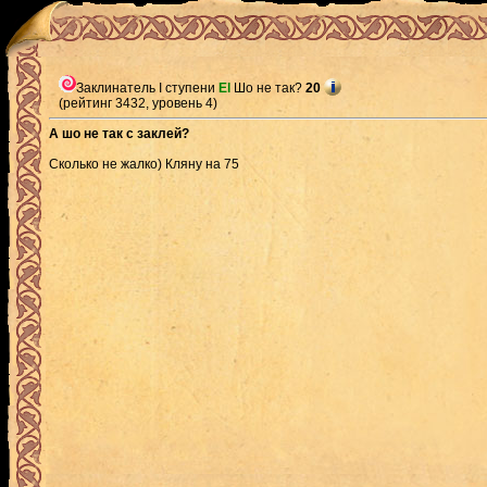
Заклинатель I ступени
El
Шо не так?
20
(рейтинг 3432, уровень 4)
А шо не так с заклей?
Сколько не жалко) Кляну на 75