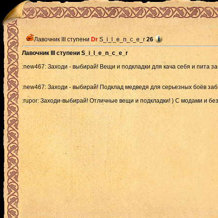
Лавочник III ступени
Dr
S_i_l_e_n_c_e_r
26
Лавочник III ступени S_i_l_e_n_c_e_r
:new467: Заходи - выбирай! Вещи и подкладки для кача себя и пита за
:new467: Заходи - выбирай! Подклад медведя для серьезных боёв заб
:rupor: Заходи-выбирай! Отличные вещи и подкладки! ) С модами и без