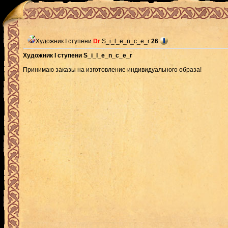
Художник I ступени
Dr
S_i_l_e_n_c_e_r
26
Художник I ступени S_i_l_e_n_c_e_r
Принимаю заказы на изготовление индивидуального образа!