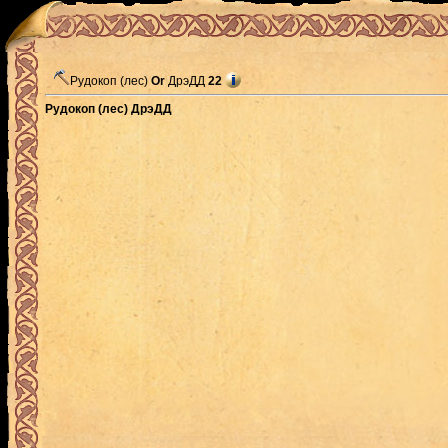
Рудокоп (лес)
Or
ДрэДД
22
Рудокоп (лес) ДрэДД