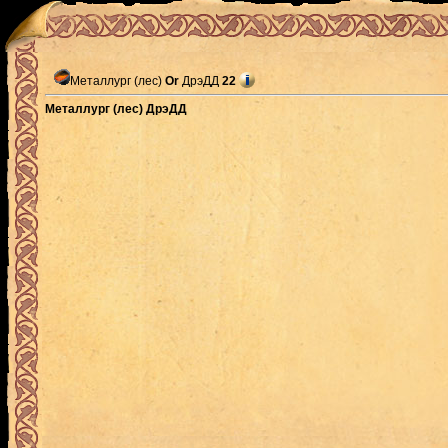
Металлург (лес)
Or
ДрэДД
22
Металлург (лес) ДрэДД