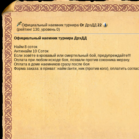
Официальный наемник турнира
Or
ДрэДД
22
(рейтинг 130, уровень 0)
Официальный наемник турнира ДрэДД
Найм 8 соток
Антинайм 10 Соток
Если зовёте в кровавый или смертельный бой, предупреждайте!!!
Оплата при любом исходе боя, позвали против союзника мерзну.
Оплата в доме наемников сразу после боя
Форма заказа: в приват: найм /анти, ник (против кого), оплатить согла