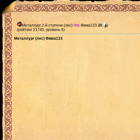
Металлург 2-й ступени (лес)
Hm
Фима133
20
(рейтинг 21745, уровень 6)
Металлург (лес) Фима133