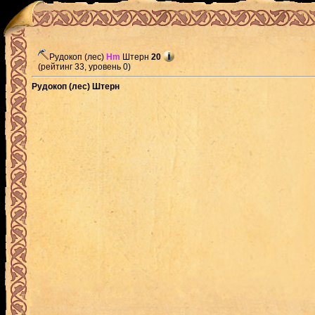
Рудокоп (лес)
Hm
Штерн
20
(рейтинг 33, уровень 0)
Рудокоп (лес) Штерн