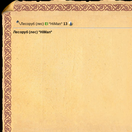
Лесоруб (лес)
El
*HiMan*
13
Лесоруб (лес) *HiMan*