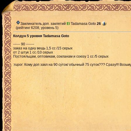
Заклинатель доп. заклятий
El
Tadamasa Goto
26
(рейтинг 6208, уровень 5)
Колдун 5 уровня Tadamasa Goto
------ 90 -------
заказ на одну вещь 1,5 сс /15 серых
от 2 штук 1 сс /10 серых
Постояльцам, оптовикам, сокланам и союзу 1 сс /5 серых
:rupor: Кому доп закл на 90 суток/ обычный 75 суток??? Сразу!!! Возьм