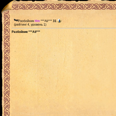
Разбойник
Hm
***Ali***
31
(рейтинг 4, уровень 1)
Разбойник ***Ali***