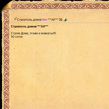
Строитель домов
Hm
***Ali***
31
Строитель домов ***Ali***
Строю Дома, этажи и комнаты!!!!
50 соток