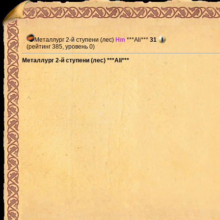
Металлург 2-й ступени (лес)
Hm
***Ali***
31
(рейтинг 385, уровень 0)
Металлург 2-й ступени (лес) ***Ali***