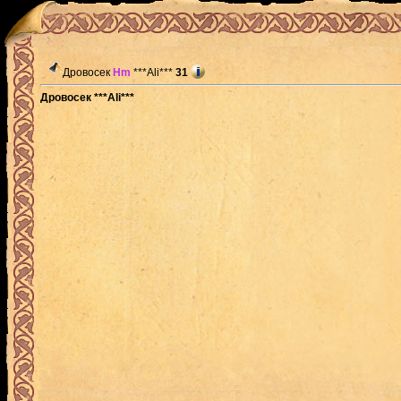
Дровосек
Hm
***Ali***
31
Дровосек ***Ali***