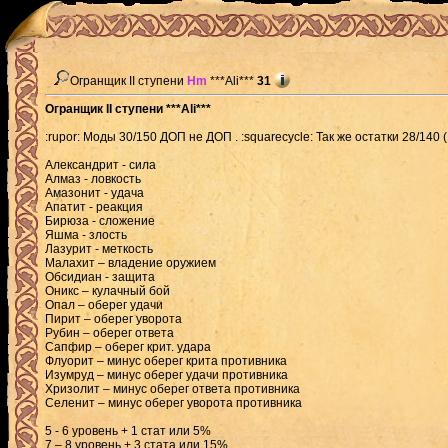
Огранщик II ступени
Hm
***Ali***
31
Огранщик II ступени ***Ali***
:rupor: Моды 30/150 ДОП не ДОП . :squarecycle: Так же остатки 28/140 
Александрит - сила
Алмаз - ловкость
Амазонит - удача
Апатит - реакция
Бирюза - сложение
Яшма - злость
Лазурит - меткость
Малахит – владение оружием
Обсидиан - защита
Оникс – кулачный бой
Опал – оберег удачи
Пирит – оберег уворота
Рубин – оберег ответа
Сапфир – оберег крит. удара
Флуорит – минус оберег крита противника
Изумруд – минус оберег удачи противника
Хризолит – минус оберег ответа противника
Селенит – минус оберег уворота противника
5 - 6 уровень + 1 стат или 5%
7 – 8 уровень + 3 стата или 15%