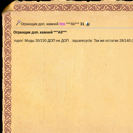
Огранщик доп. камней
Hm
***Ali***
31
Огранщик доп. камней ***Ali***
:rupor: Моды 30/150 ДОП не ДОП . :squarecycle: Так же остатки 28/140 