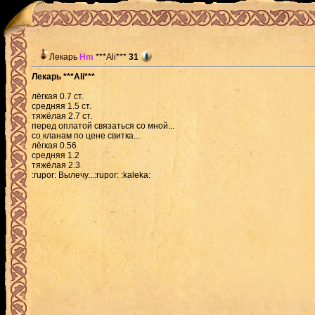
Лекарь
Hm
***Ali***
31
Лекарь ***Ali***
лёгкая 0.7 ст.
средняя 1.5 ст.
тяжёлая 2.7 ст.
перед оплатой связаться со мной...
со кланам по цене свитка...
лёгкая 0.56
средняя 1.2
тяжёлая 2.3
:rupor: Вылечу...:rupor: :kaleka: