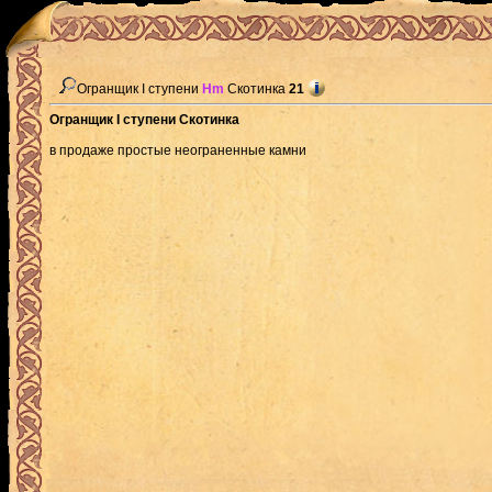
Огранщик I ступени
Hm
Скотинка
21
Огранщик I ступени Скотинка
в продаже простые неограненные камни